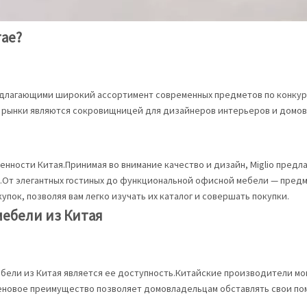
тае?
длагающими широкий ассортимент современных предметов по конкуре
и рынки являются сокровищницей для дизайнеров интерьеров и домо
енности Китая.Принимая во внимание качество и дизайн, Miglio пре
От элегантных гостиных до функциональной офисной мебели — предме
пок, позволяя вам легко изучать их каталог и совершать покупки.
ебели из Китая
бели из Китая является ее доступность.Китайские производители мо
еновое преимущество позволяет домовладельцам обставлять свои пом