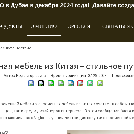
O в Дубае в декабре 2024 года! Давайте созд
РОДУКТЫ
О МИГЛИО
ТОРГОВЛЯ
СВЯЗАТЬСЯ 
ное путешествие
ая мебель из Китая – стильное п
Автор:Pедактор сайта Время публикации: 07-29-2024 Происхожд
ременной мебели?Современная мебель из Китая сочетает в себе инн
льцев, так и среди дизайнеров интерьеров.В этом сообщении блога м
познакомим вас с Miglio — лучшим местом для покупки современной ме
ли?