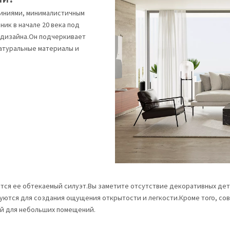
линиями, минималистичным
ик в начале 20 века под
 дизайна.Он подчеркивает
натуральные материалы и
тся ее обтекаемый силуэт.Вы заметите отсутствие декоративных дета
ьзуются для создания ощущения открытости и легкости.Кроме того, с
ой для небольших помещений.