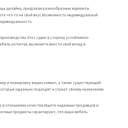
цы дизайна, предлагая разнообразные варианты
те что-то на свой вкус.Возможность индивидуальной
ндивидуальность.
производства.Этот сдвиг в сторону устойчивого
ель из Китая, вы можете внести свой вклад в
мер и планировку ваших комнат, а также существующий
 которые идеально подходят и служат своему назначению.
сс в отношении качества.Ищите надежных продавцов и
рочные предметы гарантируют, что ваша мебель