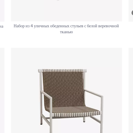
Набор из 4 уличных обеденных стульев с белой веревочной
на
тканью