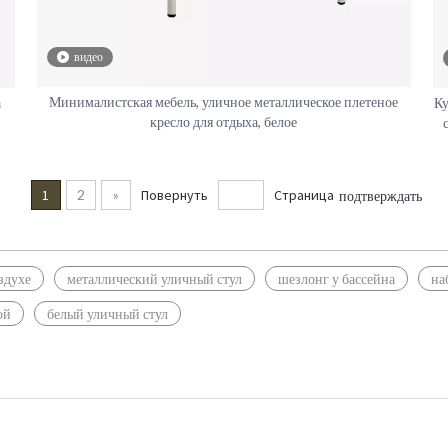
видео
Минималистская мебель, уличное металлическое плетеное
а
Ку
кресло для отдыха, белое
1
2
»
Повернуть
Страница
подтверждать
здухе
металлический уличный стул
шезлонг у бассейна
на
ой
белый уличный стул