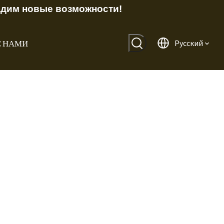
адим новые возможности!
С НАМИ
Pусский