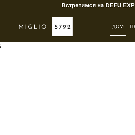
Встретимся на DEFU EXP
ДОМ
П
;
Современный диз