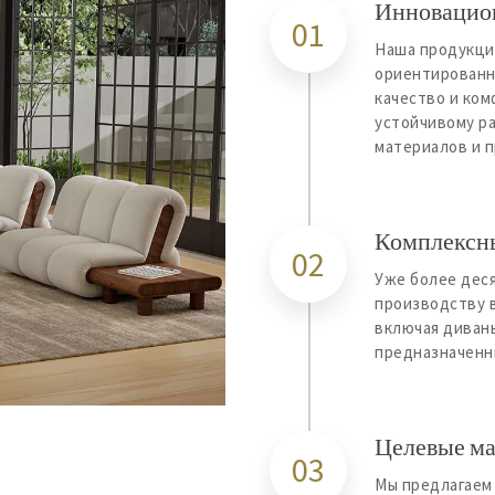
Инновацион
01
Наша продукция
ориентированн
качество и ко
устойчивому р
материалов и п
Комплексн
02
Уже более деся
производству 
включая диваны
предназначенн
Целевые ма
03
Мы предлагаем