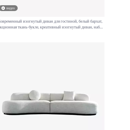
видео
овременный изогнутый диван для гостиной, белый бархат,
екционная ткань-букле, креативный изогнутый диван, набор
для дома, салона красоты, квартиры