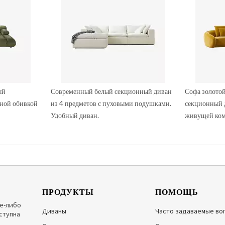
ый
Современный белый секционный диван
Софа золото
тной обивкой
из 4 предметов с пуховыми подушками.
секционный 
Удобный диван.
живущей ком
ПРОДУКТЫ
ПОМОЩЬ
ие-либо
Диваны
Часто задаваемые во
ступна