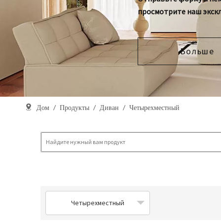
просмотрите наш экск
Больше
Дом
/
Продукты
/
Диван
/
Четырехместный
Четырехместный