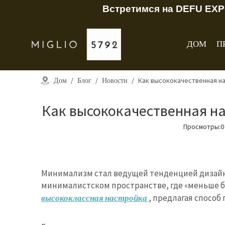
Встретимся на DEFU EXP
ДОМ
П
Дом
/
Блог
/
Новости
/
Как высококачественная н
Как высококачественная н
Просмотры:
0
Минимализм стал ведущей тенденцией дизайн
минималистском пространстве, где «меньше бо
высококлассная настройка
, предлагая спосо