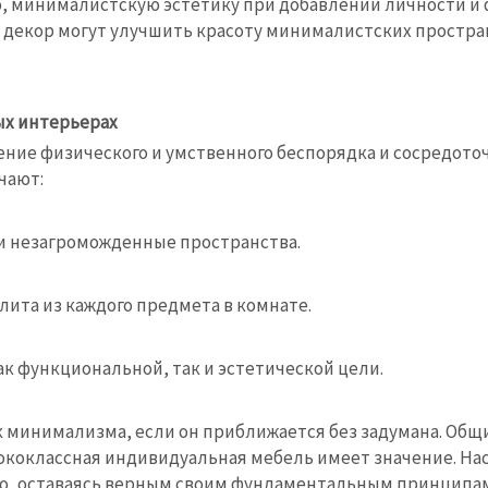
, минималистскую эстетику при добавлении личности и ф
 декор могут улучшить красоту минималистских простра
ых интерьерах
ение физического и умственного беспорядка и сосредот
чают:
 и незагроможденные пространства.
ита из каждого предмета в комнате.
ак функциональной, так и эстетической цели.
к минимализма, если он приближается без задумана. Общ
ококлассная индивидуальная мебель имеет значение. На
во, оставаясь верным своим фундаментальным принципа