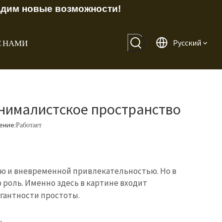
адим новые возможности!
С НАМИ
Pусский
нималистское пространство
ение:
Работает
ю и вневременной привлекательностью. Но в
 роль. Именно здесь в картине входит
гантности простоты.