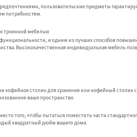
редпочтениями, пользовательские предметы гарантирую
им потребностям.
построенной мебелью
функциональности, и одним из лучших способов повыше
анства. Высококачественная индивидуальная мебель поз
ли кофейное столик для хранения или кофейный столик 
низованное ваше пространство.
сто того, чтобы пытаться поместить части стандартно
дый квадратный дюйм вашего дома.