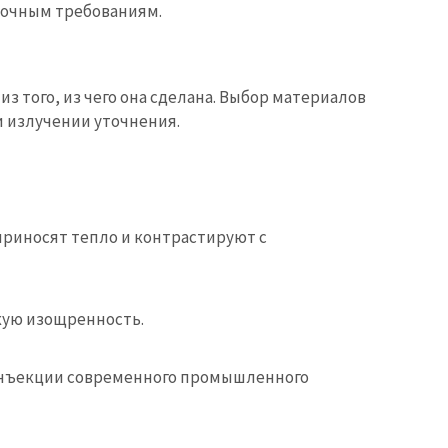
точным требованиям.
з того, из чего она сделана. Выбор материалов
 излучении уточнения.
приносят тепло и контрастируют с
кую изощренность.
инъекции современного промышленного